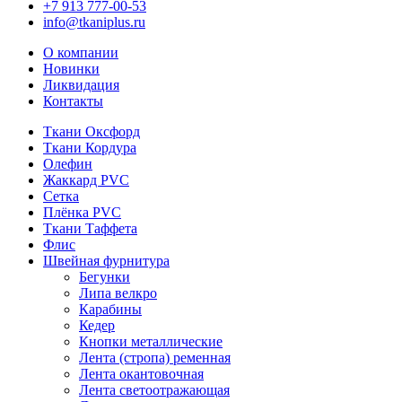
+7 913 777-00-53
info@tkaniplus.ru
О компании
Новинки
Ликвидация
Контакты
Ткани Оксфорд
Ткани Кордура
Олефин
Жаккард PVC
Сетка
Плёнка PVC
Ткани Таффета
Флис
Швейная фурнитура
Бегунки
Липа велкро
Карабины
Кедер
Кнопки металлические
Лента (стропа) ременная
Лента окантовочная
Лента светоотражающая