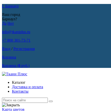
г. Барнаул
Ваш город
Барнаул?
Да
Нет
info@tkaniplus.ru
+7 800 301-73-71
Вход
/
Регистрация
Корзина
Корзина
(
0
руб.)
Каталог
Доставка и оплата
Контакты
Карта цветов