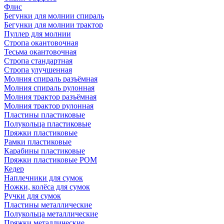
Флис
Бегунки для молнии спираль
Бегунки для молнии трактор
Пуллер для молнии
Стропа окантовочная
Тесьма окантовочная
Стропа стандартная
Стропа улучшенная
Молния спираль разъёмная
Молния спираль рулонная
Молния трактор разъёмная
Молния трактор рулонная
Пластины пластиковые
Полукольца пластиковые
Пряжки пластиковые
Рамки пластиковые
Карабины пластиковые
Пряжки пластиковые РОМ
Кедер
Наплечники для сумок
Ножки, колёса для сумок
Ручки для сумок
Пластины металлические
Полукольца металлические
Пряжки металлические