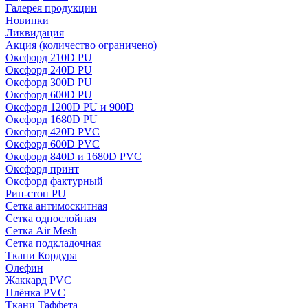
Галерея продукции
Новинки
Ликвидация
Акция
(количество ограничено)
Оксфорд 210D PU
Оксфорд 240D PU
Оксфорд 300D PU
Оксфорд 600D PU
Оксфорд 1200D PU и 900D
Оксфорд 1680D PU
Оксфорд 420D PVC
Оксфорд 600D PVC
Оксфорд 840D и 1680D PVC
Оксфорд принт
Оксфорд фактурный
Рип-стоп PU
Сетка антимоскитная
Сетка однослойная
Сетка Air Mesh
Сетка подкладочная
Ткани Кордура
Олефин
Жаккард PVC
Плёнка PVC
Ткани Таффета