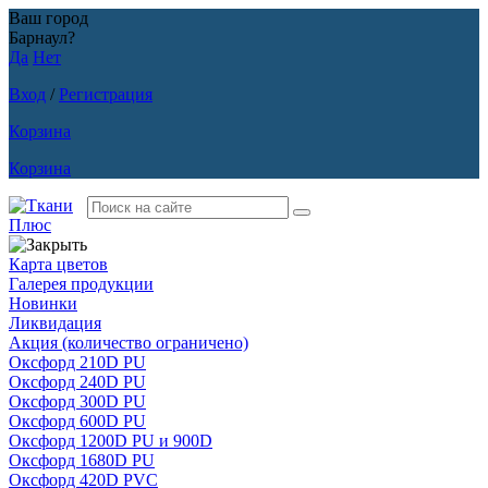
Ваш город
Барнаул?
Да
Нет
Вход
/
Регистрация
Корзина
Корзина
Карта цветов
Галерея продукции
Новинки
Ликвидация
Акция
(количество ограничено)
Оксфорд 210D PU
Оксфорд 240D PU
Оксфорд 300D PU
Оксфорд 600D PU
Оксфорд 1200D PU и 900D
Оксфорд 1680D PU
Оксфорд 420D PVC