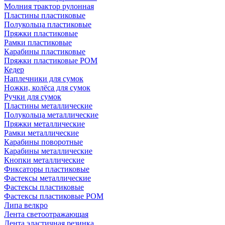
Молния трактор рулонная
Пластины пластиковые
Полукольца пластиковые
Пряжки пластиковые
Рамки пластиковые
Карабины пластиковые
Пряжки пластиковые РОМ
Кедер
Наплечники для сумок
Ножки, колёса для сумок
Ручки для сумок
Пластины металлические
Полукольца металлические
Пряжки металлические
Рамки металлические
Карабины поворотные
Карабины металлические
Кнопки металлические
Фиксаторы пластиковые
Фастексы металлические
Фастексы пластиковые
Фастексы пластиковые POM
Липа велкро
Лента светоотражающая
Лента эластичная резинка