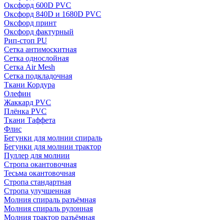
Оксфорд 600D PVC
Оксфорд 840D и 1680D PVC
Оксфорд принт
Оксфорд фактурный
Рип-стоп PU
Сетка антимоскитная
Сетка однослойная
Сетка Air Mesh
Сетка подкладочная
Ткани Кордура
Олефин
Жаккард PVC
Плёнка PVC
Ткани Таффета
Флис
Бегунки для молнии спираль
Бегунки для молнии трактор
Пуллер для молнии
Стропа окантовочная
Тесьма окантовочная
Стропа стандартная
Стропа улучшенная
Молния спираль разъёмная
Молния спираль рулонная
Молния трактор разъёмная